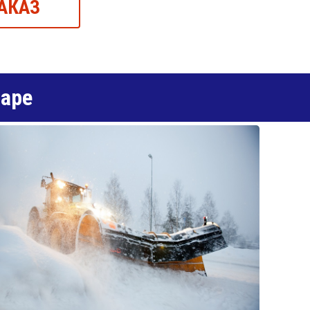
АКАЗ
даре