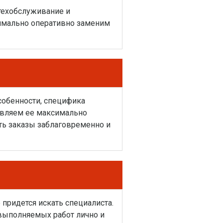
 техобслуживание и
симально оперативно заменим
особенности, специфика
равляем ее максимально
ать заказы заблаговременно и
 придется искать специалиста.
 выполняемых работ лично и